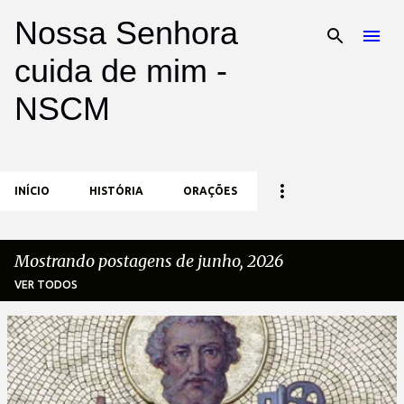
Nossa Senhora
Pular para o conteúdo principal
cuida de mim -
NSCM
INÍCIO
HISTÓRIA
ORAÇÕES
Mostrando postagens de junho, 2026
VER TODOS
P
o
s