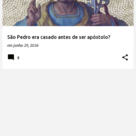
t
a
g
e
São Pedro era casado antes de ser apóstolo?
n
em
junho 29, 2026
s
0