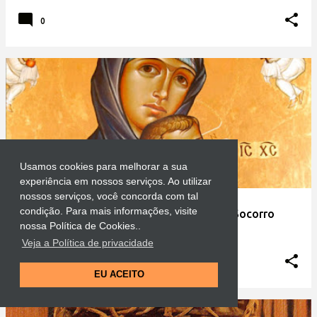
0
Usamos cookies para melhorar a sua
experiência em nossos serviços. Ao utilizar
nossos serviços, você concorda com tal
condição. Para mais informações, visite
Saiba como rezar a Novena do Perpétuo Socorro
nossa Política de Cookies..
em
junho 18, 2026
Veja a Política de privacidade
0
EU ACEITO