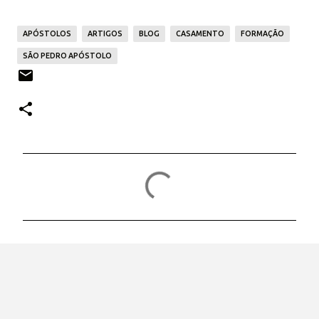
APÓSTOLOS
ARTIGOS
BLOG
CASAMENTO
FORMAÇÃO
SÃO PEDRO APÓSTOLO
C
o
m
e
n
t
á
r