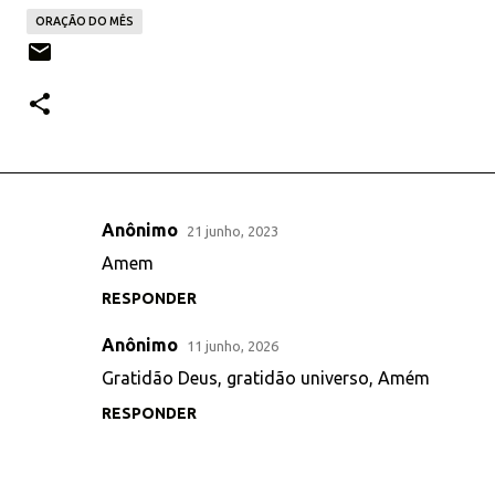
ORAÇÃO DO MÊS
Anônimo
21 junho, 2023
C
Amem
o
RESPONDER
m
e
Anônimo
11 junho, 2026
n
Gratidão Deus, gratidão universo, Amém
t
RESPONDER
á
r
i