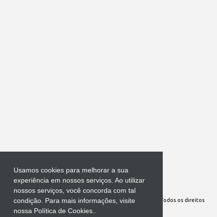
Usamos cookies para melhorar a sua
Tecnologia do Blogger
experiência em nossos serviços. Ao utilizar
nossos serviços, você concorda com tal
condição. Para mais informações, visite
Site Oficial da Comunidade Nossa Senhora cuida de mim. Todos os direitos
nossa Política de Cookies..
reservados