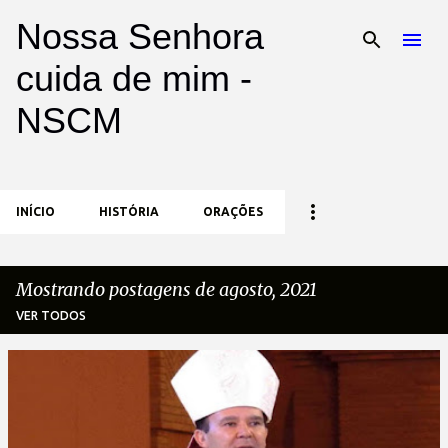
Nossa Senhora
Pular para o conteúdo principal
cuida de mim -
NSCM
INÍCIO
HISTÓRIA
ORAÇÕES
Mostrando postagens de agosto, 2021
VER TODOS
P
o
s