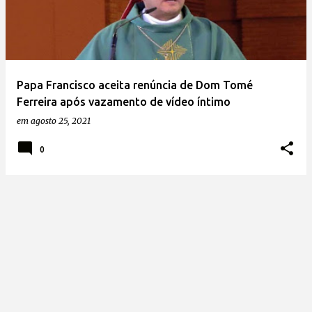
t
a
g
e
Papa Francisco aceita renúncia de Dom Tomé
n
Ferreira após vazamento de vídeo íntimo
s
em
agosto 25, 2021
0