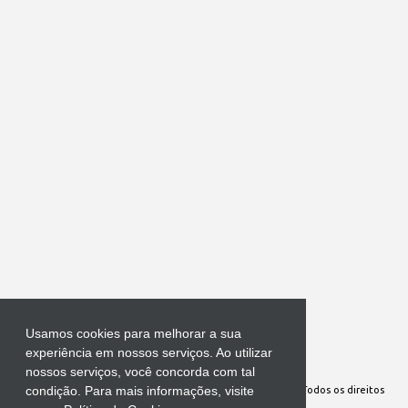
Usamos cookies para melhorar a sua
Tecnologia do Blogger
experiência em nossos serviços. Ao utilizar
nossos serviços, você concorda com tal
condição. Para mais informações, visite
Site Oficial da Comunidade Nossa Senhora cuida de mim. Todos os direitos