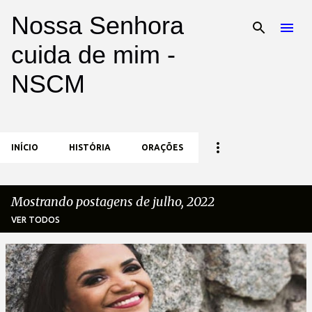
Nossa Senhora
Pular para o conteúdo principal
cuida de mim -
NSCM
INÍCIO
HISTÓRIA
ORAÇÕES
Mostrando postagens de julho, 2022
VER TODOS
P
o
s