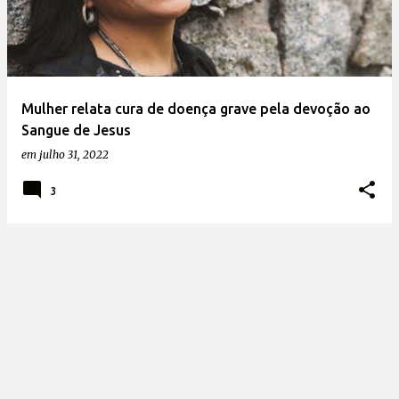
t
a
g
e
Mulher relata cura de doença grave pela devoção ao
n
Sangue de Jesus
s
em
julho 31, 2022
3