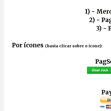
1) -
Merc
2) -
Pa
3) -
Por ícones
(basta clicar sobre o ícone):
PagS
Pay