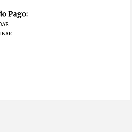
o Pago:
OAR
SINAR