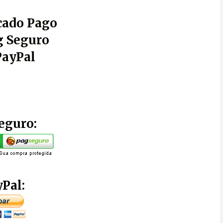
ado Pago
g Seguro
PayPal
eguro:
Pal: