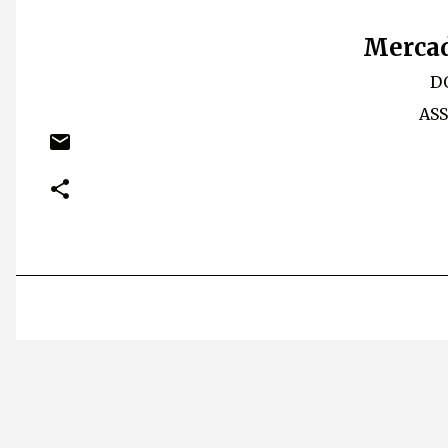
Mercad
D
AS