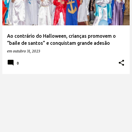
t
a
g
e
Ao contrário do Halloween, crianças promovem o
n
“baile de santos” e conquistam grande adesão
s
em
outubro 31, 2023
0