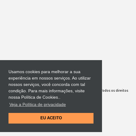
Usamos cookies para melhorar a sua
Tecnologia do Blogger
experiência em nossos serviços. Ao utilizar
nossos serviços, você concorda com tal
condição. Para mais informações, visite
Site Oficial da Comunidade Nossa Senhora cuida de mim. Todos os direitos
nossa Política de Cookies..
reservados
Veja a Política de privacidade
EU ACEITO