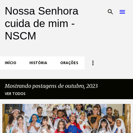
Nossa Senhora
Pular para o conteúdo principal
cuida de mim -
NSCM
INÍCIO
HISTÓRIA
ORAÇÕES
Mostrando postagens de outubro, 2023
VER TODOS
P
o
s