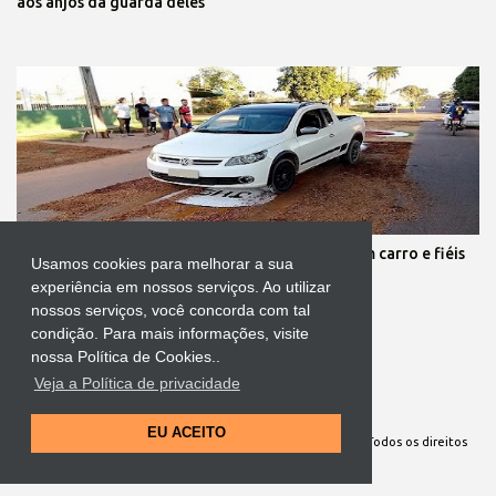
aos anjos da guarda deles
Protestante destrói tapete de Corpus Christi com carro e fiéis
Usamos cookies para melhorar a sua
se revoltam
experiência em nossos serviços. Ao utilizar
nossos serviços, você concorda com tal
condição. Para mais informações, visite
nossa Política de Cookies..
Veja a Política de privacidade
Tecnologia do Blogger
EU ACEITO
Site Oficial da Comunidade Nossa Senhora cuida de mim. Todos os direitos
reservados