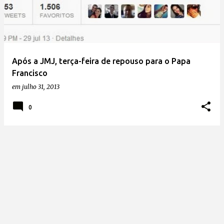
t
a
g
e
Após a JMJ, terça-feira de repouso para o Papa
n
Francisco
s
em
julho 31, 2013
0