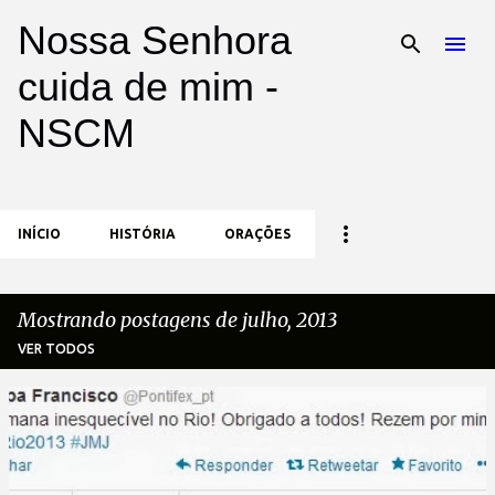
Nossa Senhora
Pular para o conteúdo principal
cuida de mim -
NSCM
INÍCIO
HISTÓRIA
ORAÇÕES
Mostrando postagens de julho, 2013
VER TODOS
P
o
s