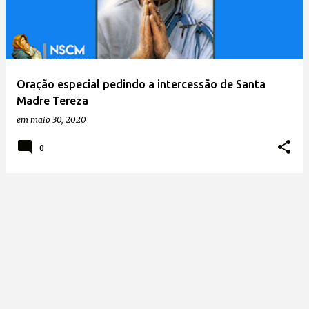
t
a
g
e
Oração especial pedindo a intercessão de Santa
n
Madre Tereza
s
em
maio 30, 2020
0