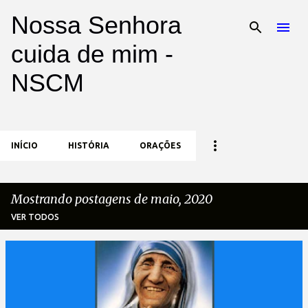
Nossa Senhora
Pular para o conteúdo principal
cuida de mim -
NSCM
INÍCIO
HISTÓRIA
ORAÇÕES
Mostrando postagens de maio, 2020
VER TODOS
P
o
s