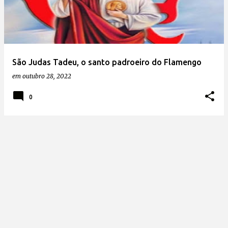
t
a
g
e
São Judas Tadeu, o santo padroeiro do Flamengo
n
em
outubro 28, 2022
s
0