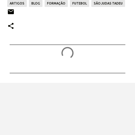
ARTIGOS
BLOG
FORMAÇÃO
FUTEBOL
SÃO JUDAS TADEU
C
o
m
e
n
t
á
r
i
o