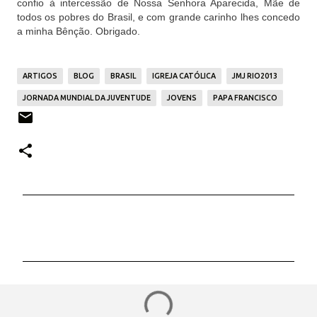
confio à intercessão de Nossa Senhora Aparecida, Mãe de
todos os pobres do Brasil, e com grande carinho lhes concedo
a minha Bênção. Obrigado.
ARTIGOS
BLOG
BRASIL
IGREJA CATÓLICA
JMJ RIO2013
JORNADA MUNDIAL DA JUVENTUDE
JOVENS
PAPA FRANCISCO
C
o
m
e
n
t