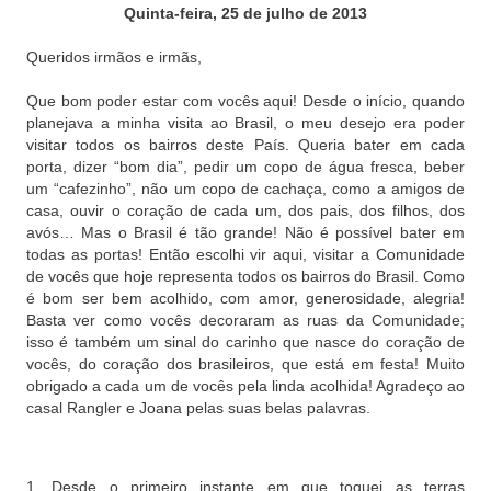
Quinta-feira, 25 de julho de 2013
Queridos irmãos e irmãs,
Que bom poder estar com vocês aqui! Desde o início, quando
planejava a minha visita ao Brasil, o meu desejo era poder
visitar todos os bairros deste País. Queria bater em cada
porta, dizer “bom dia”, pedir um copo de água fresca, beber
um “cafezinho”, não um copo de cachaça, como a amigos de
casa, ouvir o coração de cada um, dos pais, dos filhos, dos
avós… Mas o Brasil é tão grande! Não é possível bater em
todas as portas! Então escolhi vir aqui, visitar a Comunidade
de vocês que hoje representa todos os bairros do Brasil. Como
é bom ser bem acolhido, com amor, generosidade, alegria!
Basta ver como vocês decoraram as ruas da Comunidade;
isso é também um sinal do carinho que nasce do coração de
vocês, do coração dos brasileiros, que está em festa! Muito
obrigado a cada um de vocês pela linda acolhida! Agradeço ao
casal Rangler e Joana pelas suas belas palavras.
1. Desde o primeiro instante em que toquei as terras