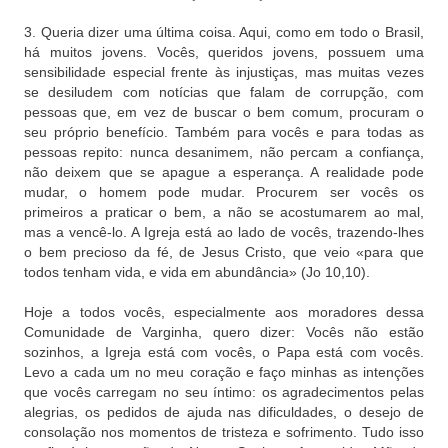
3. Queria dizer uma última coisa. Aqui, como em todo o Brasil,
há muitos jovens. Vocês, queridos jovens, possuem uma
sensibilidade especial frente às injustiças, mas muitas vezes
se desiludem com notícias que falam de corrupção, com
pessoas que, em vez de buscar o bem comum, procuram o
seu próprio benefício. Também para vocês e para todas as
pessoas repito: nunca desanimem, não percam a confiança,
não deixem que se apague a esperança. A realidade pode
mudar, o homem pode mudar. Procurem ser vocês os
primeiros a praticar o bem, a não se acostumarem ao mal,
mas a vencê-lo. A Igreja está ao lado de vocês, trazendo-lhes
o bem precioso da fé, de Jesus Cristo, que veio «para que
todos tenham vida, e vida em abundância» (Jo 10,10).
Hoje a todos vocês, especialmente aos moradores dessa
Comunidade de Varginha, quero dizer: Vocês não estão
sozinhos, a Igreja está com vocês, o Papa está com vocês.
Levo a cada um no meu coração e faço minhas as intenções
que vocês carregam no seu íntimo: os agradecimentos pelas
alegrias, os pedidos de ajuda nas dificuldades, o desejo de
consolação nos momentos de tristeza e sofrimento. Tudo isso