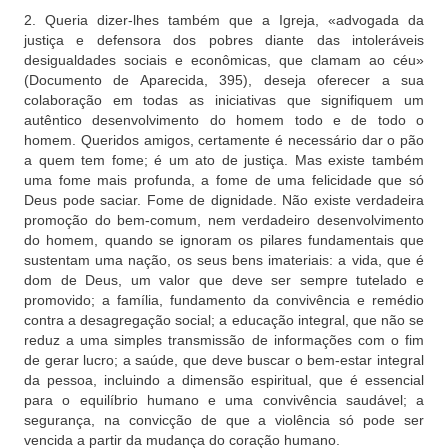
2. Queria dizer-lhes também que a Igreja, «advogada da
justiça e defensora dos pobres diante das intoleráveis
desigualdades sociais e econômicas, que clamam ao céu»
(Documento de Aparecida, 395), deseja oferecer a sua
colaboração em todas as iniciativas que signifiquem um
autêntico desenvolvimento do homem todo e de todo o
homem. Queridos amigos, certamente é necessário dar o pão
a quem tem fome; é um ato de justiça. Mas existe também
uma fome mais profunda, a fome de uma felicidade que só
Deus pode saciar. Fome de dignidade. Não existe verdadeira
promoção do bem-comum, nem verdadeiro desenvolvimento
do homem, quando se ignoram os pilares fundamentais que
sustentam uma nação, os seus bens imateriais: a vida, que é
dom de Deus, um valor que deve ser sempre tutelado e
promovido; a família, fundamento da convivência e remédio
contra a desagregação social; a educação integral, que não se
reduz a uma simples transmissão de informações com o fim
de gerar lucro; a saúde, que deve buscar o bem-estar integral
da pessoa, incluindo a dimensão espiritual, que é essencial
para o equilíbrio humano e uma convivência saudável; a
segurança, na convicção de que a violência só pode ser
vencida a partir da mudança do coração humano.