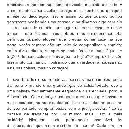
brasileiras e também aqui junto de vocês, me sinto acolhido. E
é importante saber acolher; é algo mais bonito que qualquer
enfeite ou decoração. Isso é assim porque quando somos
generosos acolhendo uma pessoa e partilhamos algo com ela
– um pouco de comida, um lugar na nossa casa, o nosso
tempo – não ficamos mais pobres, mas enriquecemos. Sei
bem que quando alguém que precisa comer bate na sua
porta, vocês sempre dão um jeito de compartilhar a comida:
como diz o ditado, sempre se pode “colocar mais água no
feijão”! Se pode colocar mais água no feijão? sempre? E vocês
fazem isto com amor, mostrando que a verdadeira riqueza não
está nas coisas, mas no coração!
E povo brasileiro, sobretudo as pessoas mais simples, pode
dar para o mundo uma grande lição de solidariedade, que é
uma palavra frequentemente esquecida ou silenciada, porque
é incômoda. Queria lançar um apelo a todos os que possuem
mais recursos, às autoridades públicas e a todas as pessoas
de boa vontade comprometidas com a justiça social: Não se
cansem de trabalhar por um mundo mais justo e mais
solidário! Ninguém pode permanecer insensível às
desigualdades que ainda existem no mundo! Cada um, na