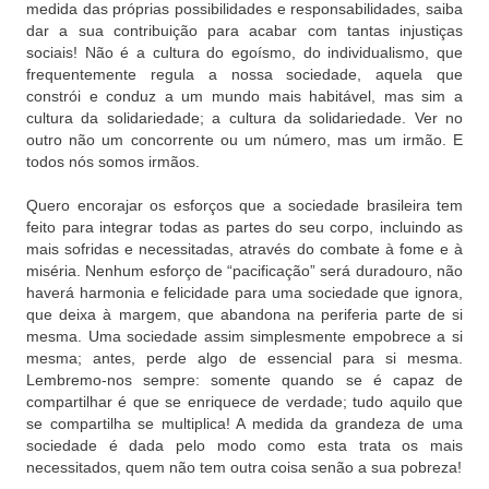
medida das próprias possibilidades e responsabilidades, saiba
dar a sua contribuição para acabar com tantas injustiças
sociais! Não é a cultura do egoísmo, do individualismo, que
frequentemente regula a nossa sociedade, aquela que
constrói e conduz a um mundo mais habitável, mas sim a
cultura da solidariedade; a cultura da solidariedade. Ver no
outro não um concorrente ou um número, mas um irmão. E
todos nós somos irmãos.
Quero encorajar os esforços que a sociedade brasileira tem
feito para integrar todas as partes do seu corpo, incluindo as
mais sofridas e necessitadas, através do combate à fome e à
miséria. Nenhum esforço de “pacificação” será duradouro, não
haverá harmonia e felicidade para uma sociedade que ignora,
que deixa à margem, que abandona na periferia parte de si
mesma. Uma sociedade assim simplesmente empobrece a si
mesma; antes, perde algo de essencial para si mesma.
Lembremo-nos sempre: somente quando se é capaz de
compartilhar é que se enriquece de verdade; tudo aquilo que
se compartilha se multiplica! A medida da grandeza de uma
sociedade é dada pelo modo como esta trata os mais
necessitados, quem não tem outra coisa senão a sua pobreza!