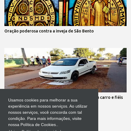
Oração poderosa contra a inveja de São Bento
Protestante destrói tapete de Corpus Christi com carro e fiéis
Usamos cookies para melhorar a sua
se revoltam
experiência em nossos serviços. Ao utilizar
nossos serviços, você concorda com tal
condição. Para mais informações, visite
nossa Política de Cookies..