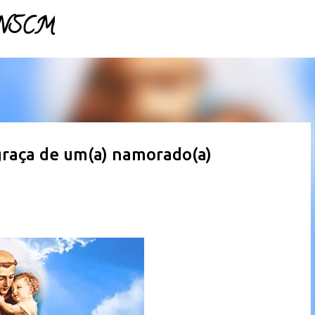
- NSCM
Pular para o conteúdo principal
graça de um(a) namorado(a)