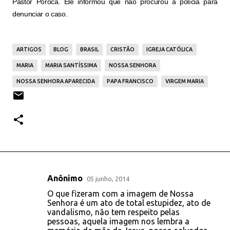
Pastor Poroca. Ele informou que não procurou a polícia para
denunciar o caso.
ARTIGOS
BLOG
BRASIL
CRISTÃO
IGREJA CATÓLICA
MARIA
MARIA SANTÍSSIMA
NOSSA SENHORA
NOSSA SENHORA APARECIDA
PAPA FRANCISCO
VIRGEM MARIA
Anônimo
05 junho, 2014
C
O que fizeram com a imagem de Nossa
o
Senhora é um ato de total estupidez, ato de
vandalismo, não tem respeito pelas
m
pessoas, aquela imagem nos lembra a
e