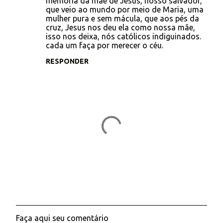
memória da mãe de Jesus, nosso salvador,
que veio ao mundo por meio de Maria, uma
n
mulher pura e sem mácula, que aos pés da
t
cruz, Jesus nos deu ela como nossa mãe,
isso nos deixa, nós católicos indiguinados.
á
cada um faça por merecer o céu.
r
RESPONDER
i
o
s
Faça aqui seu comentário
P