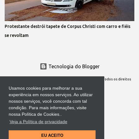
Protestante destrói tapete de Corpus Christi com carro e fiéis
se revoltam
Tecnologia do Blogger 
Site Oficial da Comunidade Nossa Senhora cuida de mim. Todos os direitos
reservados
Usamos cookies para melhorar a sua
experiência em nossos serviços. Ao utilizar
nossos serviços, você concorda com tal
condição. Para mais informações, visite
nossa Política de Cookies..
Veja a Política de privacidade
EU ACEITO