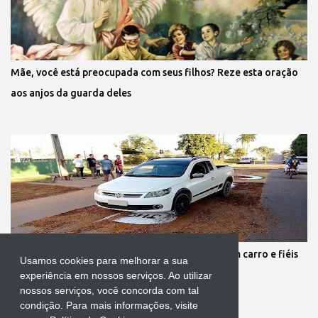
Mãe, você está preocupada com seus filhos? Reze esta oração
aos anjos da guarda deles
Protestante destrói tapete de Corpus Christi com carro e fiéis
Usamos cookies para melhorar a sua
se revoltam
experiência em nossos serviços. Ao utilizar
nossos serviços, você concorda com tal
condição. Para mais informações, visite