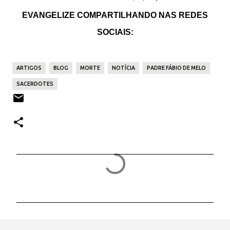
EVANGELIZE COMPARTILHANDO NAS REDES
SOCIAIS:
ARTIGOS
BLOG
MORTE
NOTÍCIA
PADRE FÁBIO DE MELO
SACERDOTES
C
o
m
e
n