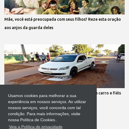
Mãe, você está preocupada com seus filhos? Reze esta oração
aos anjos da guarda deles
Protestante destrói tapete de Corpus Christi com carro e fiéis
Usamos cookies para melhorar a sua
se revoltam
experiência em nossos serviços. Ao utilizar
nossos serviços, você concorda com tal
condição. Para mais informações, visite
nossa Política de Cookies..
Veja a Política de privacidade