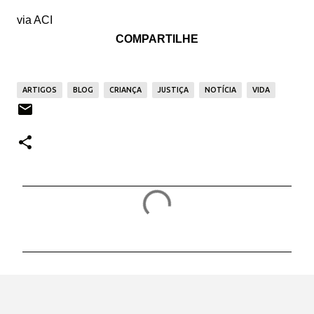
via ACI
COMPARTILHE
ARTIGOS
BLOG
CRIANÇA
JUSTIÇA
NOTÍCIA
VIDA
C
o
m
e
n
t