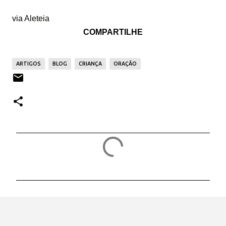
via
Aleteia
COMPARTILHE
ARTIGOS
BLOG
CRIANÇA
ORAÇÃO
C
o
m
e
n
t