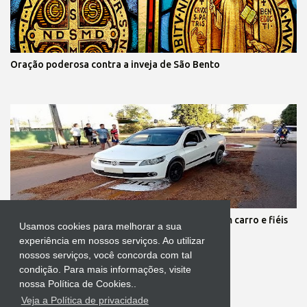
Oração poderosa contra a inveja de São Bento
Protestante destrói tapete de Corpus Christi com carro e fiéis
Usamos cookies para melhorar a sua
se revoltam
experiência em nossos serviços. Ao utilizar
nossos serviços, você concorda com tal
condição. Para mais informações, visite
nossa Política de Cookies..
Veja a Política de privacidade