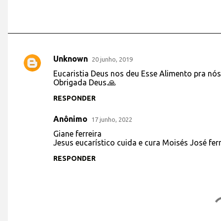
Unknown
20 junho, 2019
C
Eucaristia Deus nos deu Esse Alimento pra nós
o
Obrigada Deus.🙏
m
RESPONDER
e
Anônimo
n
17 junho, 2022
t
Giane ferreira
Jesus eucarístico cuida e cura Moisés José fer
á
RESPONDER
r
i
o
s