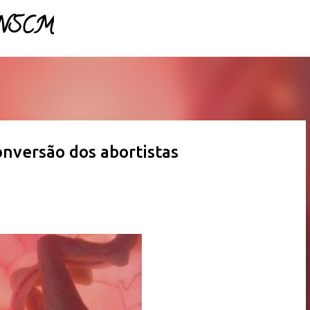
- NSCM
Pular para o conteúdo principal
onversão dos abortistas