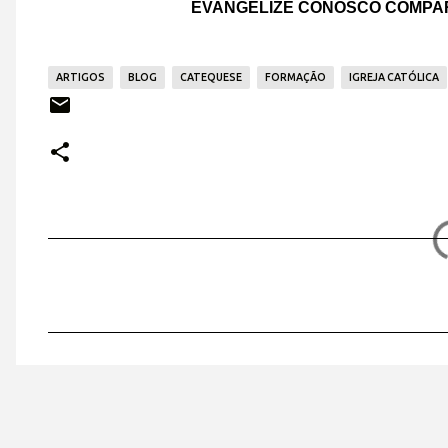
EVANGELIZE CONOSCO COMPAR
ARTIGOS
BLOG
CATEQUESE
FORMAÇÃO
IGREJA CATÓLICA
C
o
m
e
n
t
á