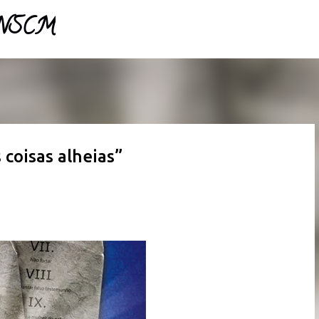
- NSCM
Pular para o conteúdo principal
coisas alheias”