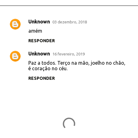
Unknown
03 dezembro, 2018
C
amém
o
RESPONDER
m
e
Unknown
16 fevereiro, 2019
n
Paz a todos. Terço na mão, joelho no chão,
t
é coração no céu.
á
RESPONDER
r
i
o
s