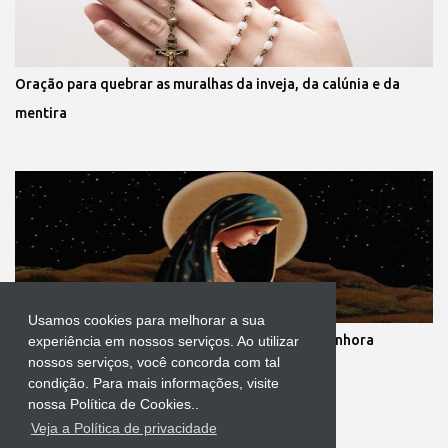
Oração para quebrar as muralhas da inveja, da calúnia e da
mentira
Usamos cookies para melhorar a sua
Novena dos nove meses de gestação de Nossa Senhora
experiência em nossos serviços. Ao utilizar
nossos serviços, você concorda com tal
condição. Para mais informações, visite
nossa Política de Cookies..
Veja a Política de privacidade
Tecnologia do Blogger