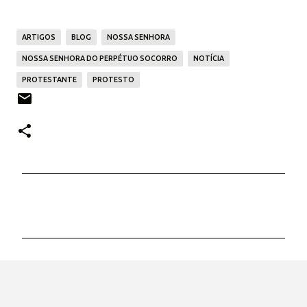
ARTIGOS
BLOG
NOSSA SENHORA
NOSSA SENHORA DO PERPÉTUO SOCORRO
NOTÍCIA
PROTESTANTE
PROTESTO
C
o
m
e
n
t