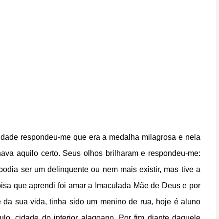
icidade respondeu-me que era a medalha milagrosa e nela
hava aquilo certo. Seus olhos brilharam e
respondeu-me:
podia ser um delinquente ou nem mais existir, mas tive a
oisa que aprendi foi amar a Imaculada Mãe de Deus e por
 da sua vida, tinha sido um menino de rua, hoje é aluno
o, cidade do interior alagoano. Por fim diante daquele