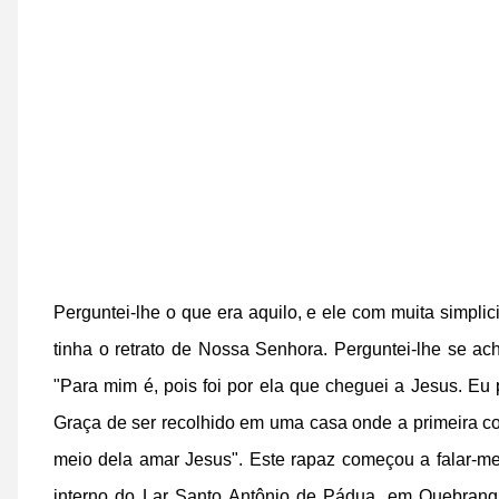
Perguntei-lhe o que era aquilo, e ele com muita simpl
tinha o retrato de Nossa Senhora. Perguntei-lhe se ac
"Para mim é, pois foi por ela que cheguei a Jesus. Eu 
Graça de ser recolhido em uma casa onde a primeira c
meio dela amar Jesus". Este rapaz começou a falar-me
interno do Lar Santo Antônio de Pádua, em Quebrangul