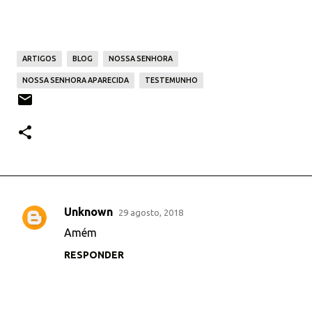
ARTIGOS
BLOG
NOSSA SENHORA
NOSSA SENHORA APARECIDA
TESTEMUNHO
Unknown
29 agosto, 2018
C
Amém
o
RESPONDER
m
e
n