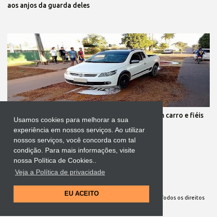
aos anjos da guarda deles
Protestante destrói tapete de Corpus Christi com carro e fiéis
Usamos cookies para melhorar a sua
se revoltam
experiência em nossos serviços. Ao utilizar
nossos serviços, você concorda com tal
condição. Para mais informações, visite
nossa Política de Cookies..
Veja a Política de privacidade
Tecnologia do Blogger
EU ACEITO
Site Oficial da Comunidade Nossa Senhora cuida de mim. Todos os direitos
reservados