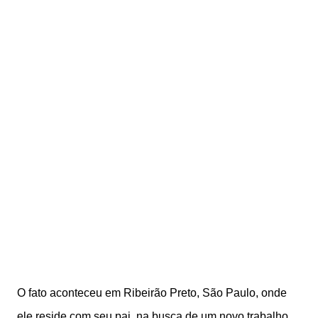
O fato aconteceu em Ribeirão Preto, São Paulo, onde
ele reside com seu pai, na busca de um novo trabalho,