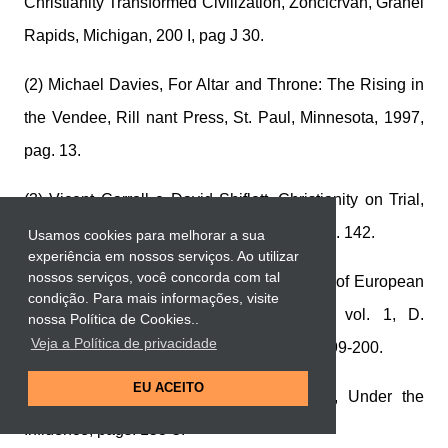
Christianity Transformed Civilization, Zoncicrvan, Granei
Rapids, Michigan, 200 I, pag J 30.
(2) Michael Davies, For Altar and Throne: The Rising in
the Vendee, Rill nant Press, St. Paul, Minnesota, 1997,
pag. 13.
(3) Vicent Carroll e David Shiflett, Christianity on Trial,
Encounter Books, San Francisco, 2001, pág. 142.
Usamos cookies para melhorar a sua
experiência em nossos serviços. Ao utilizar
nossos serviços, você concorda com tal
(4) William Edward Hartpole Lecky, History of European
condição. Para mais informações, visite
Morais from Augustus to Charlemagne, vol. 1, D.
nossa Política de Cookies..
Veja a Política de privacidade
Appleton and Co., New York, 1870, págs. 199-200.
EU ACEITO
(5) Ibid., pág. 202. (6) Alvin J. Schmidt, Under the
Influence, págs. 153-5.