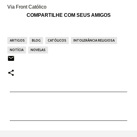
Via
Front Católico
COMPARTILHE COM SEUS AMIGOS
ARTIGOS
BLOG
CATÓLICOS
INTOLERÂNCIA RELIGIOSA
NOTÍCIA
NOVELAS
C
o
m
e
n