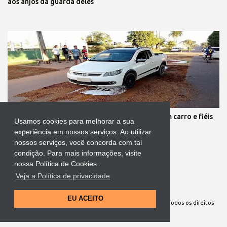
aos anjos da guarda deles
Protestante destrói tapete de Corpus Christi com carro e fiéis
Usamos cookies para melhorar a sua
se revoltam
experiência em nossos serviços. Ao utilizar
nossos serviços, você concorda com tal
condição. Para mais informações, visite
nossa Política de Cookies..
Veja a Política de privacidade
Tecnologia do Blogger
EU ACEITO
Site Oficial da Comunidade Nossa Senhora cuida de mim. Todos os direitos
reservados