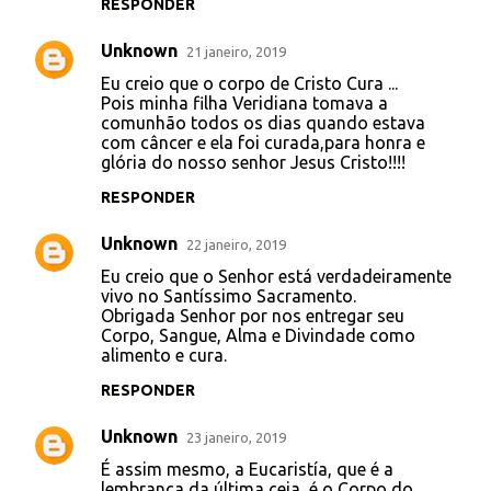
RESPONDER
m
e
Unknown
21 janeiro, 2019
n
Eu creio que o corpo de Cristo Cura ...
t
Pois minha filha Veridiana tomava a
comunhão todos os dias quando estava
á
com câncer e ela foi curada,para honra e
glória do nosso senhor Jesus Cristo!!!!
r
i
RESPONDER
o
Unknown
22 janeiro, 2019
s
Eu creio que o Senhor está verdadeiramente
vivo no Santíssimo Sacramento.
Obrigada Senhor por nos entregar seu
Corpo, Sangue, Alma e Divindade como
alimento e cura.
RESPONDER
Unknown
23 janeiro, 2019
É assim mesmo, a Eucaristía, que é a
lembrança da última ceia, é o Corpo do