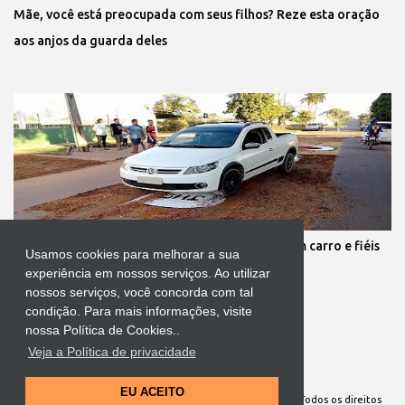
Mãe, você está preocupada com seus filhos? Reze esta oração
aos anjos da guarda deles
Protestante destrói tapete de Corpus Christi com carro e fiéis
Usamos cookies para melhorar a sua
se revoltam
experiência em nossos serviços. Ao utilizar
nossos serviços, você concorda com tal
condição. Para mais informações, visite
nossa Política de Cookies..
Veja a Política de privacidade
Tecnologia do Blogger
EU ACEITO
Site Oficial da Comunidade Nossa Senhora cuida de mim. Todos os direitos