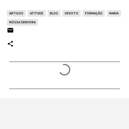
ARTIGOS
ATITUDE
BLOG
DEVOTO
FORMAÇÃO
MARIA
NOSSA SENHORA
C
o
m
e
n
t
á
r