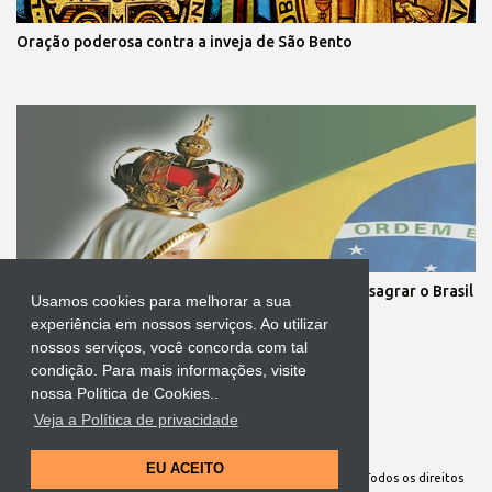
Oração poderosa contra a inveja de São Bento
Cerimônia com o Presidente da República irá consagrar o Brasil
Usamos cookies para melhorar a sua
ao Imaculado Coração de Maria
experiência em nossos serviços. Ao utilizar
nossos serviços, você concorda com tal
condição. Para mais informações, visite
nossa Política de Cookies..
Veja a Política de privacidade
Tecnologia do Blogger
EU ACEITO
Site Oficial da Comunidade Nossa Senhora cuida de mim. Todos os direitos