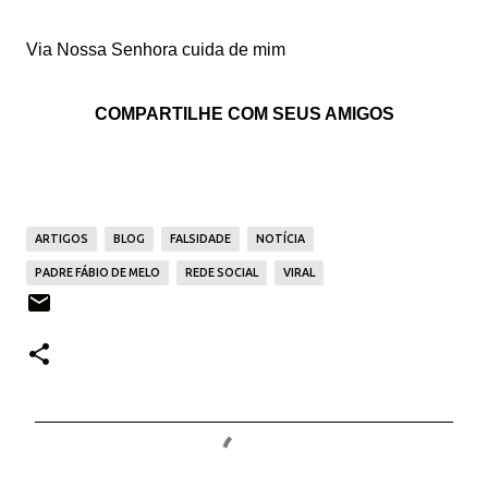
Via Nossa Senhora cuida de mim
COMPARTILHE COM SEUS AMIGOS
ARTIGOS
BLOG
FALSIDADE
NOTÍCIA
PADRE FÁBIO DE MELO
REDE SOCIAL
VIRAL
C
o