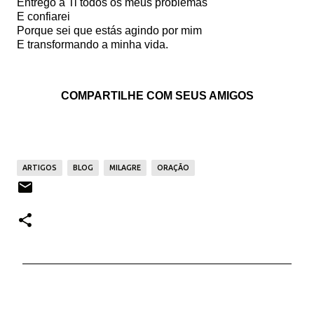
Entrego a Ti todos os meus problemas
E confiarei
Porque sei que estás agindo por mim
E transformando a minha vida.
COMPARTILHE COM SEUS AMIGOS
ARTIGOS
BLOG
MILAGRE
ORAÇÃO
C
o