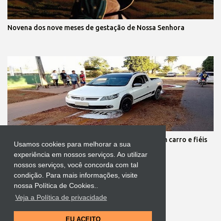
Novena dos nove meses de gestação de Nossa Senhora
Protestante destrói tapete de Corpus Christi com carro e fiéis
Usamos cookies para melhorar a sua
se revoltam
experiência em nossos serviços. Ao utilizar
nossos serviços, você concorda com tal
condição. Para mais informações, visite
nossa Política de Cookies..
Veja a Política de privacidade
Tecnologia do Blogger
EU ACEITO