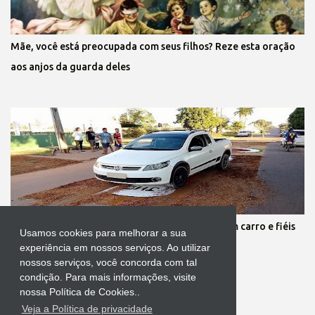
Mãe, você está preocupada com seus filhos? Reze esta oração
aos anjos da guarda deles
Protestante destrói tapete de Corpus Christi com carro e fiéis
Usamos cookies para melhorar a sua
se revoltam
experiência em nossos serviços. Ao utilizar
nossos serviços, você concorda com tal
condição. Para mais informações, visite
nossa Política de Cookies..
Veja a Política de privacidade