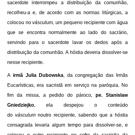
sacerdote interrompeu a distribuição da comunhão,
recolheu-a e, de acordo com as normas litúrgicas, a
colocou no
vásculum,
um pequeno recipiente com água
que se encontra normalmente ao lado do sacrário,
servindo para o sacerdote lavar os dedos após a
distribuição da comunhão. A hóstia deveria dissolver-se
nesse recipiente.
A
irmã Julia Dubowska
, da congregação das Irmãs
Eucarísticas, era sacristã em serviço na paróquia. No
fim da missa, a pedido do pároco,
pe. Stanislaw
Gniedziejko
, ela despejou o conteúdo
do
vásculum
noutro recipiente, sabendo que a hóstia
consagrada levaria algum tempo para dissolver-se, e
colocou o outro recipiente no cofre da sacristia da