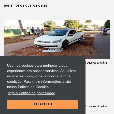
aos anjos da guarda deles
Protestante destrói tapete de Corpus Christi com carro e fiéis
Usamos cookies para melhorar a sua
se revoltam
experiência em nossos serviços. Ao utilizar
nossos serviços, você concorda com tal
condição. Para mais informações, visite
nossa Política de Cookies..
Veja a Política de privacidade
Tecnologia do Blogger
EU ACEITO
Site Oficial da Comunidade Nossa Senhora cuida de mim. Todos os direitos
reservados