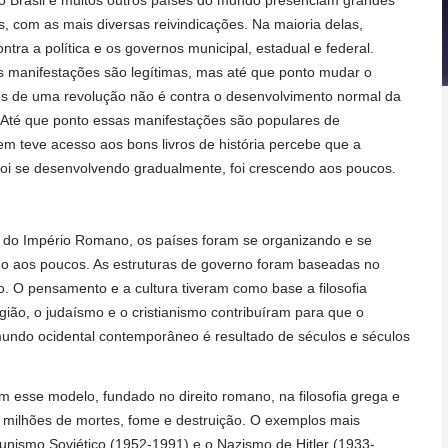
 o Brasil e muitos outros países do mundo presenciam grandes
, com as mais diversas reivindicações. Na maioria delas,
ontra a política e os governos municipal, estadual e federal.
s manifestações são legítimas, mas até que ponto mudar o
s de uma revolução não é contra o desenvolvimento normal da
té que ponto essas manifestações são populares de
 teve acesso aos bons livros de história percebe que a
oi se desenvolvendo gradualmente, foi crescendo aos poucos.
do Império Romano, os países foram se organizando e se
o aos poucos. As estruturas de governo foram baseadas no
o. O pensamento e a cultura tiveram como base a filosofia
igião, o judaísmo e o cristianismo contribuíram para que o
undo ocidental contemporâneo é resultado de séculos e séculos
esse modelo, fundado no direito romano, na filosofia grega e
ve milhões de mortes, fome e destruição. O exemplos mais
nismo Soviético (1952-1991) e o Nazismo de Hitler (1933-