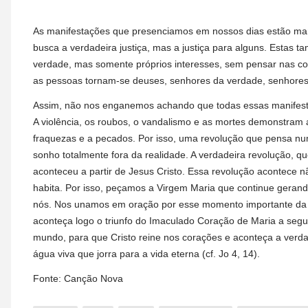
As manifestações que presenciamos em nossos dias estão mar
busca a verdadeira justiça, mas a justiça para alguns. Estas
verdade, mas somente próprios interesses, sem pensar nas con
as pessoas tornam-se deuses, senhores da verdade, senhores 
Assim, não nos enganemos achando que todas essas manifesta
A violência, os roubos, o vandalismo e as mortes demonstram 
fraquezas e a pecados. Por isso, uma revolução que pensa nu
sonho totalmente fora da realidade. A verdadeira revolução, 
aconteceu a partir de Jesus Cristo. Essa revolução acontece n
habita. Por isso, peçamos a Virgem Maria que continue gerand
nós. Nos unamos em oração por esse momento importante da n
aconteça logo o triunfo do Imaculado Coração de Maria a seg
mundo, para que Cristo reine nos corações e aconteça a verdad
água viva que jorra para a vida eterna (cf. Jo 4, 14).
Fonte: Canção Nova