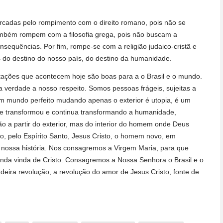
cadas pelo rompimento com o direito romano, pois não se
 também rompem com a filosofia grega, pois não buscam a
sequências. Por fim, rompe-se com a religião judaico-cristã e
do destino do nosso país, do destino da humanidade.
ções que acontecem hoje são boas para a o Brasil e o mundo.
a verdade a nosso respeito. Somos pessoas frágeis, sujeitas a
m mundo perfeito mudando apenas o exterior é utopia, é um
que transformou e continua transformando a humanidade,
ão a partir do exterior, mas do interior do homem onde Deus
o, pelo Espírito Santo, Jesus Cristo, o homem novo, em
ossa história. Nos consagremos a Virgem Maria, para que
unda vinda de Cristo. Consagremos a Nossa Senhora o Brasil e o
eira revolução, a revolução do amor de Jesus Cristo, fonte de