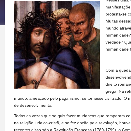
Nesses dias,
manifestações
protesta-se c
Muitas dessa
mundo atravé
humanidade?A
verdade? Quem
humanidade f
Com a queda 
desenvolvend
direito roman
grega. Na rel
mundo, ameaçado pelo paganismo, se tornasse civilizado. O m
de desenvolvimento.
Todas as vezes que se quis fazer mudanças que romperam com 
na religião judaico-cristã, e se fez opção pela revolução, hou
recentes disso são a Revolução Francesa (1789-1799), o Comu