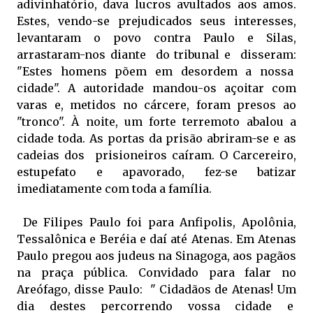
adivinhatório, dava lucros avultados aos amos.
Estes, vendo-se prejudicados seus interesses,
levantaram o povo contra Paulo e Silas,
arrastaram-nos diante do tribunal e disseram:
"Estes homens põem em desordem a nossa
cidade". A autoridade mandou-os açoitar com
varas e, metidos no cárcere, foram presos ao
"tronco". À noite, um forte terremoto abalou a
cidade toda. As portas da prisão abriram-se e as
cadeias dos prisioneiros caíram. O Carcereiro,
estupefato e apavorado, fez-se batizar
imediatamente com toda a família.
De Filipes Paulo foi para Anfipolis, Apolônia,
Tessalônica e Beréia e daí até Atenas. Em Atenas
Paulo pregou aos judeus na Sinagoga, aos pagãos
na praça pública. Convidado para falar no
Areófago, disse Paulo: " Cidadãos de Atenas! Um
dia destes percorrendo vossa cidade e