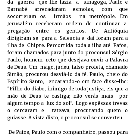
da guerra que lhe fazia a sinagoga, Paulo e
Barnabé arrecadaram esmolas, com que
socorreram os irmãos na metrópole. Em
Jerusalém receberam ordem de continuar a
pregação entre os gentios. De Antióquia
dirigiram-se para a Seleucia e daí foram para a
ilha de Chipre. Percorrida toda a ilha até Pafos,
foram chamados para junto do proconsul Sérgio
Paulo, homem reto que desejava ouvir a Palavra
de Deus. Um mago, judeu, falso profeta, chamado
Simão, procurou desviá-lo da fé. Paulo, cheio do
Espírito Santo, encarando-o em face disse-lhe:
"Filho do diabo, inimigo de toda justiça, eis que a
mão de Deus te castiga; não verás mais por
algum tempo a luz do sol". Logo espêssas trevas
o cercaram e tateava, procurando quem o
guiasse. À vista disto, o proconsul se converteu.
De Pafos, Paulo com o companheiro, passou para