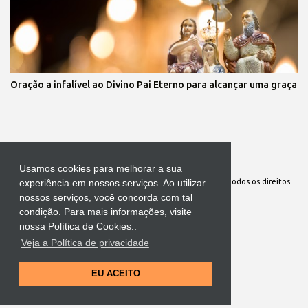
Oração a infalível ao Divino Pai Eterno para alcançar uma graça
Tecnologia do Blogger
Usamos cookies para melhorar a sua
Site Oficial da Comunidade Nossa Senhora cuida de mim. Todos os direitos
experiência em nossos serviços. Ao utilizar
nossos serviços, você concorda com tal
reservados
condição. Para mais informações, visite
nossa Política de Cookies..
Veja a Política de privacidade
EU ACEITO