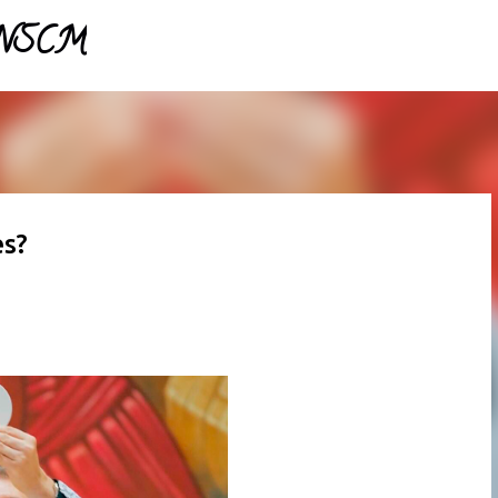
- NSCM
Pular para o conteúdo principal
es?