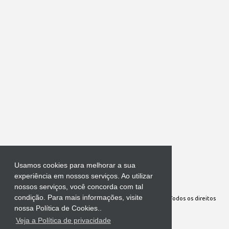
Usamos cookies para melhorar a sua
experiência em nossos serviços. Ao utilizar
Tecnologia do Blogger 
nossos serviços, você concorda com tal
condição. Para mais informações, visite
Site Oficial da Comunidade Nossa Senhora cuida de mim. Todos os direitos
nossa Política de Cookies..
reservados
Veja a Política de privacidade