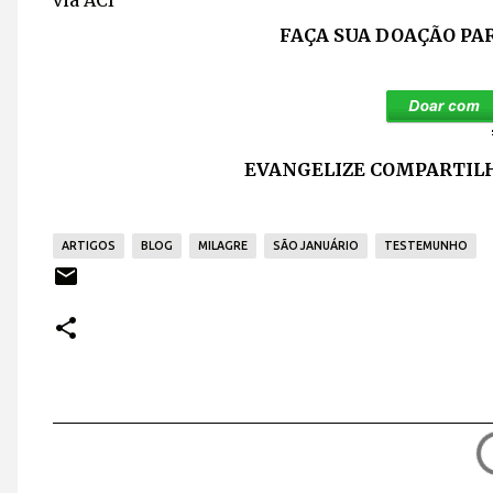
via
ACI
FAÇA SUA DOAÇÃO PA
EVANGELIZE COMPARTILH
ARTIGOS
BLOG
MILAGRE
SÃO JANUÁRIO
TESTEMUNHO
C
o