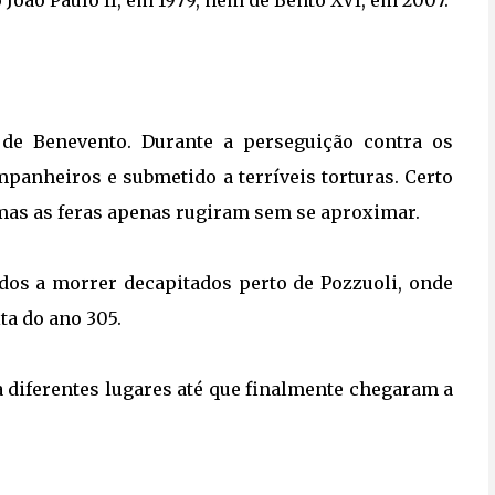
 João Paulo II, em 1979, nem de
Bento XVI
, em 2007.
o de Benevento. Durante a perseguição contra os
ompanheiros e submetido a terríveis torturas. Certo
 mas as feras apenas rugiram sem se aproximar.
dos a morrer decapitados perto de Pozzuoli, onde
ta do ano 305.
a diferentes lugares até que finalmente chegaram a