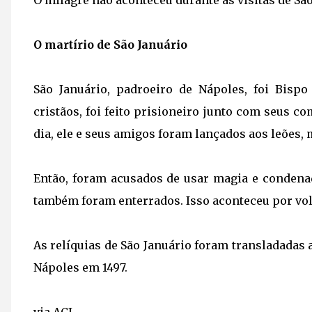
O milagre não aconteceu durante as visitas de São
O martírio de São Januário
São Januário, padroeiro de Nápoles, foi Bisp
cristãos, foi feito prisioneiro junto com seus c
dia, ele e seus amigos foram lançados aos leões,
Então, foram acusados de usar magia e condena
também foram enterrados. Isso aconteceu por vol
As relíquias de São Januário foram transladadas 
Nápoles em 1497.