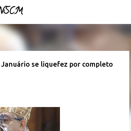
- NSCM
Pular para o conteúdo principal
 Januário se liquefez por completo