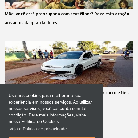
Mãe, você está preocupada com seus filhos? Reze esta oração
aos anjos da guarda deles
Protestante destrói tapete de Corpus Christi com carro e fiéis
Usamos cookies para melhorar a sua
se revoltam
experiência em nossos serviços. Ao utilizar
nossos serviços, você concorda com tal
condição. Para mais informações, visite
nossa Política de Cookies..
Veja a Política de privacidade
Tecnologia do Blogger