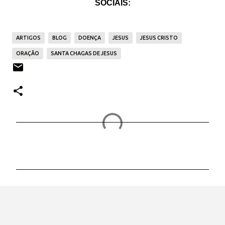
SOCIAIS:
ARTIGOS
BLOG
DOENÇA
JESUS
JESUS CRISTO
ORAÇÃO
SANTA CHAGAS DE JESUS
C
o
m
e
n
t
á