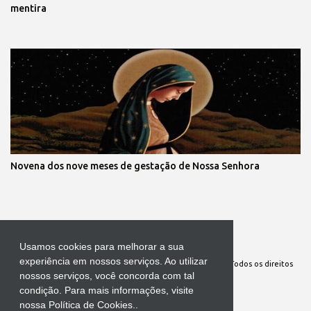
mentira
Novena dos nove meses de gestação de Nossa Senhora
Tecnologia do Blogger
Usamos cookies para melhorar a sua
experiência em nossos serviços. Ao utilizar
Site Oficial da Comunidade Nossa Senhora cuida de mim. Todos os direitos
nossos serviços, você concorda com tal
reservados
condição. Para mais informações, visite
nossa Política de Cookies..