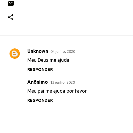
Unknown
04 junho, 2020
C
Meu Deus me ajuda
o
RESPONDER
m
e
Anônimo
13 junho, 2020
n
Meu pai me ajuda por favor
t
RESPONDER
á
r
i
o