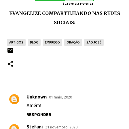
EVANGELIZE COMPARTILHANDO NAS REDES
SOCIAIS:
ARTIGOS
BLOG
EMPREGO
ORAÇÃO
SÃO JOSÉ
Unknown
01 maio, 2020
C
Amém!
o
RESPONDER
m
e
Stefani
21 novembro, 2020