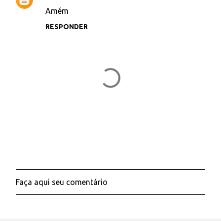
n
Amém
t
RESPONDER
á
r
i
o
s
Faça aqui seu comentário
P
o
s
t
a