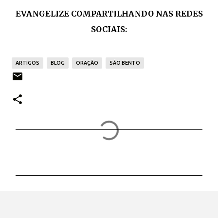
EVANGELIZE COMPARTILHANDO NAS REDES
SOCIAIS:
ARTIGOS
BLOG
ORAÇÃO
SÃO BENTO
C
o
m
e
n
t