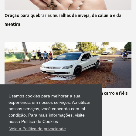
Oração para quebrar as muralhas da inveja, da calúnia e da
mentira
Protestante destrói tapete de Corpus Christi com carro e fiéis
Usamos cookies para melhorar a sua
se revoltam
experiência em nossos serviços. Ao utilizar
nossos serviços, você concorda com tal
condição. Para mais informações, visite
nossa Política de Cookies..
Veja a Política de privacidade
Tecnologia do Blogger