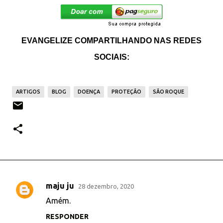
EVANGELIZE COMPARTILHANDO NAS REDES
SOCIAIS:
ARTIGOS
BLOG
DOENÇA
PROTEÇÃO
SÃO ROQUE
maju ju
28 dezembro, 2020
C
Amém.
o
RESPONDER
m