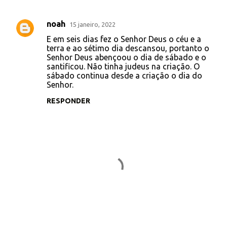
noah
15 janeiro, 2022
C
E em seis dias fez o Senhor Deus o céu e a
o
terra e ao sétimo dia descansou, portanto o
Senhor Deus abençoou o dia de sábado e o
m
santificou. Não tinha judeus na criação. O
e
sábado continua desde a criação o dia do
Senhor.
n
t
RESPONDER
á
r
i
o
s