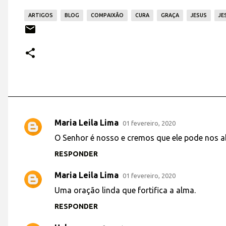
ARTIGOS
BLOG
COMPAIXÃO
CURA
GRAÇA
JESUS
JE
Maria Leila Lima
01 fevereiro, 2020
C
O Senhor é nosso e cremos que ele pode nos a
o
RESPONDER
m
e
Maria Leila Lima
01 fevereiro, 2020
n
Uma oração linda que fortifica a alma.
t
RESPONDER
á