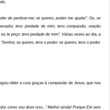
ado.
poder de perdoar-me; se queres, podes me ajudar”. Ou, se
pecador, tens piedade de mim, tens compaixão, oração
r eu te peço: tens piedade de mim”. Várias vezes ao dia, a
: “Senhor, se queres, tens o poder; se queres, tens o poder.
eguiu obter a cura graças à compaixão de Jesus, que nos
or, como vou dizer isso...” Melhor ainda! Porque Ele veio