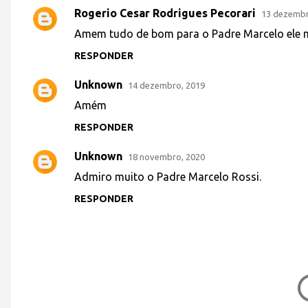
Rogerio Cesar Rodrigues Pecorari
13 dezembr
C
Amem tudo de bom para o Padre Marcelo ele
o
RESPONDER
m
e
Unknown
14 dezembro, 2019
n
Amém
t
RESPONDER
á
r
Unknown
18 novembro, 2020
i
Admiro muito o Padre Marcelo Rossi.
o
RESPONDER
s