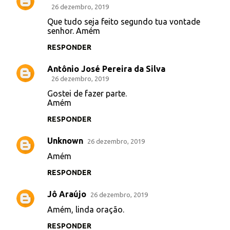
C
26 dezembro, 2019
o
Que tudo seja feito segundo tua vontade
senhor. Amém
m
e
RESPONDER
n
Antônio José Pereira da Silva
t
26 dezembro, 2019
á
Gostei de fazer parte.
Amém
r
i
RESPONDER
o
Unknown
26 dezembro, 2019
s
Amém
RESPONDER
Jô Araújo
26 dezembro, 2019
Amém, linda oração.
RESPONDER