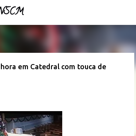
- NSCM
Pular para o conteúdo principal
ora em Catedral com touca de